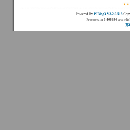
Powered By
PJBlog3
V3.2.9.518
Copy
Processed in
0.468994
second(s)
苏I