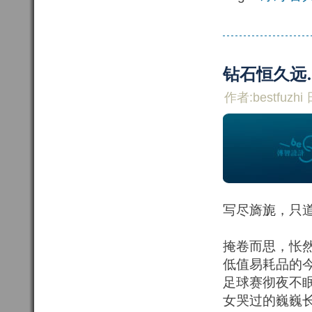
钻石恒久远
作者:bestfuzhi 
写尽旖旎，只
掩卷而思，怅
低值易耗品的
足球赛彻夜不
女哭过的巍巍