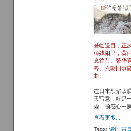
登临送目，正
棹残阳里，背
念往昔、繁华
辱。六朝旧事
曲。
连日来烈焰蒸
天写意，好是
雨，顿感心中
查看更多...
Tags:
诗词
古