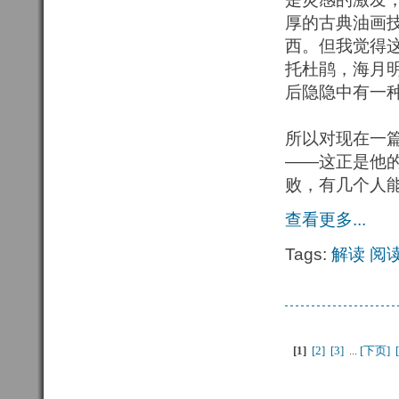
厚的古典油画
西。但我觉得
托杜鹃，海月
后隐隐中有一
所以对现在一
——这正是他
败，有几个人
查看更多...
Tags:
解读
阅
[1
]
[2] 
[3] 
...
[下页] 