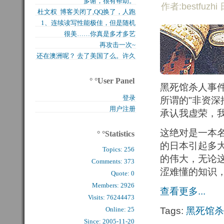
多谢，很有帮助。
买的固态硬盘上试试，...
作者:bestfuzhi 
杜文权 博客关闭了,QQ换了，人跑
1、连续读写性能极佳，但是随机
了 新的QQ...
很美……你真是多才多艺
写入性能极差（这对于...
再攻击一次~
还在澳洲呢？ 去了美国了么。许久
么看到你的字了。...
° °User Panel
黑死馆杀人事
登录
所谓的"非资深
用户注册
承认我虚荣，
这绝对是一本名
° °Statistics
的日本引起多
Topics:
256
的伟大，无论
Comments: 
373
涩难懂的知识
Quote: 
0
Members: 
2926
查看更多...
Visits: 76244473
Online: 25
Tags:
黑死馆杀
Since: 2005-11-20