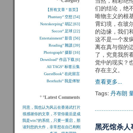
当然，精彩绝
° °Category
们的结论，绝
【所有文章 ° 首页】
唯物主义的根
Phantasy° 空想 [54]
霄幻境，在玻
Noteskeeping° 胡記 [63]
的边缘，我们
Soccer° 足球 [22]
Entertainment° 影音 [56]
这不是一个发
Reading° 雜讀 [39]
离在真与假的
Photograph° 摄影 [16]
了，究竟我所
Download° 作品下载 [6]
觉中的现实？也
All TAGS° 标签云集
存在主义。
GuestBook° 在此留言
Bestfuzhi° 我是傅智
查看更多...
Tags:
丹布朗
° °Latest Comments
同意，我也认为风云在香港武打片
很感谢你的文章，不管你最后是成
历史上是绝无仅有的，...
我是win7的系统，只要一重启，那
功还是失败，能让后来...
黑死馆杀人
读到您的大作，非常想在自己刚刚
块MFT盘就无法...