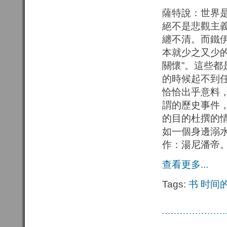
薩特說：世界
絕不是悲觀主
纏不清。而鐵伊在
本就少之又少
關懷”。這些
的時候起不到
恰恰出乎意料
謂的歷史事件
的目的杜撰的
如一個身邊溺
作：湯尼潘帝
查看更多...
Tags:
书
时间