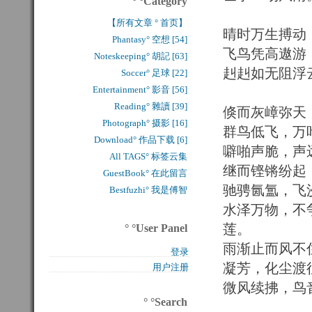
° °Category
【所有文章 ° 首页】
晴时万生搏动
Phantasy° 空想 [54]
飞鸟凭高遨游
Noteskeeping° 胡記 [63]
赳赳如无阻浮
Soccer° 足球 [22]
Entertainment° 影音 [56]
Reading° 雜讀 [39]
倏而灰嶂弥天
Photograph° 摄影 [16]
群鸟低飞，万
Download° 作品下载 [6]
噼啪声脆，声
All TAGS° 标签云集
继而铿锵纷起
GuestBook° 在此留言
驰骋氤氲，飞
Bestfuzhi° 我是傅智
水泽万物，不
莲。
° °User Panel
雨渐止而风不
登录
凝芳，化尘渡
用户注册
微风续拂，鸟
° °Search