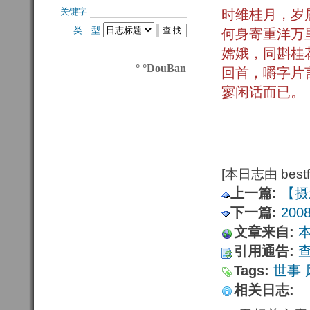
关键字 
时维桂月，岁
类 型 
何身寄重洋万
嫦娥，同斟桂
° °DouBan
回首，嚼字片
寥闲话而已。
[本日志由 bestfu
上一篇:
【摄
下一篇:
200
文章来自:
引用通告:
Tags:
世事
相关日志: