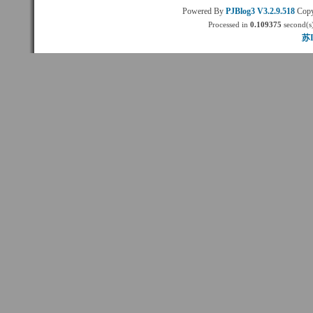
Powered By
PJBlog3
V3.2.9.518
Copy
Processed in
0.109375
second(s)
苏I