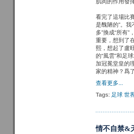
肌肉的作用發
看完了這場比
是醜陋的”。我
多”換成“所有
重要，想到了
熙，想起了盧
的“風雲”和足
加冠冕堂皇的
家的精神？爲
查看更多...
Tags:
足球
世
情不自禁&