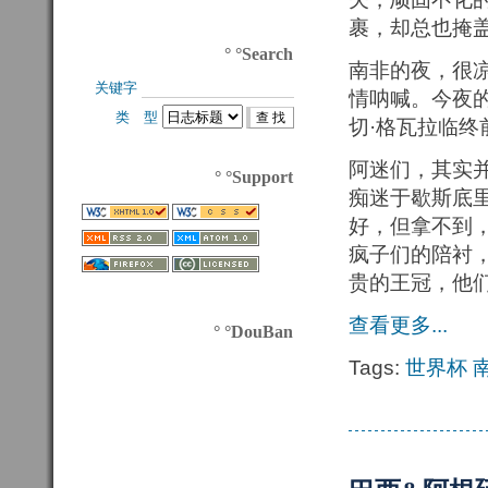
裹，却总也掩
° °Search
南非的夜，很
关键字 
情呐喊。今夜
类 型 
切·格瓦拉临
阿迷们，其实
° °Support
痴迷于歇斯底
好，但拿不到
疯子们的陪衬
贵的王冠，他
查看更多...
° °DouBan
Tags:
世界杯