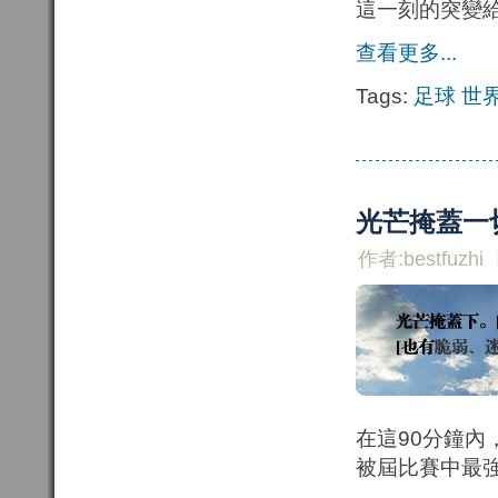
這一刻的突變
查看更多...
Tags:
足球
世
光芒掩蓋一
作者:bestfuzhi
在這90分鐘內
被屆比賽中最