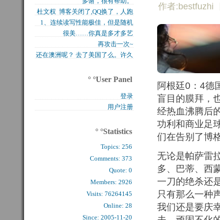
多谢，很有帮助。
买的固态硬盘上试试，...
作者:bestfuzhi
杜文权 博客关闭了,QQ换了，人跑
1、连续读写性能极佳，但是随机
了 新的QQ...
很美……你真是多才多艺
写入性能极差（这对于...
再攻击一次~
还在澳洲呢？ 去了美国了么。许久
么看到你的字了。...
° °User Panel
阿根廷0：4
登录
盲目的膜拜，
用户注册
经热血沸腾后
功利和商业足
° °Statistics
们在告别了博
Topics:
256
无论是帕萨雷
Comments: 
373
多、巴蒂、西
Quote: 
0
一刀的绝杀还
Members: 
2926
只有那么一种
Visits: 76264145
Online: 28
我们还是要庆
Since: 2005-11-20
夫，顽固不化