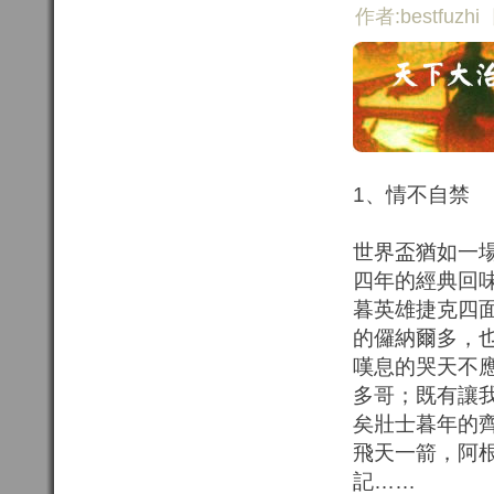
作者:bestfuzhi
1、情不自禁
世界盃猶如一
四年的經典回
暮英雄捷克四
的儸納爾多，
嘆息的哭天不
多哥；既有讓
矣壯士暮年的
飛天一箭，阿
記……