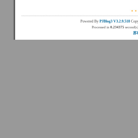
Powered By
PJBlog3
V3.2.9.518
Copy
Processed in
0.234375
second(s)
苏I