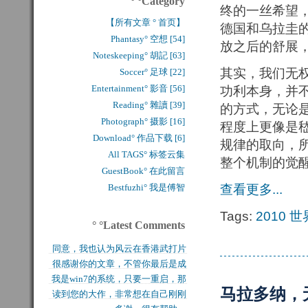
° °Category
终的一丝希望
【所有文章 ° 首页】
德国和乌拉圭
Phantasy° 空想 [54]
放之后的舒展
Noteskeeping° 胡記 [63]
其实，我们无
Soccer° 足球 [22]
Entertainment° 影音 [56]
功利本身，并
Reading° 雜讀 [39]
的方式，无论
Photograph° 摄影 [16]
程度上更像是
Download° 作品下载 [6]
规律的取向，
All TAGS° 标签云集
整个机制的觉
GuestBook° 在此留言
Bestfuzhi° 我是傅智
查看更多...
Tags:
2010
世
° °Latest Comments
同意，我也认为风云在香港武打片
很感谢你的文章，不管你最后是成
历史上是绝无仅有的，...
我是win7的系统，只要一重启，那
功还是失败，能让后来...
马拉多纳，
读到您的大作，非常想在自己刚刚
块MFT盘就无法...