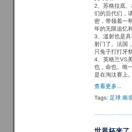
2、苏格拉底
们的后代们，
密，带领着一帮
年的无限追忆
3、滥射也是
射门了。法国
只兔子打打牙
4、英格兰V
也，命也。唯
是在淘汰赛上
查看更多...
Tags:
足球
南
世界杯来了