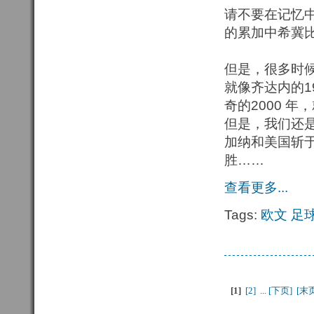
请不要在记忆
的累加中希冀
但是，很多时候
就像齐达内的19
奇的2000 
但是，我们还
加纳和美国斩
胜……
查看更多...
Tags:
欧文
足
[1
]
[2] 
...
[下页] 
[末页