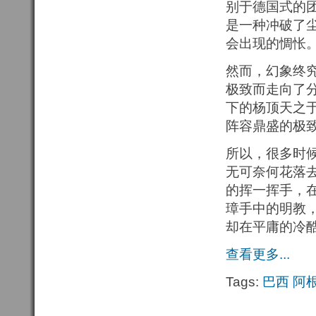
别于德国式的
是一种冲破了
会出现的惆怅
然而，幻象终
极致而走向了分
下的杨顶天之于
阵容鼎盛的极
所以，很多时
无可奈何花落
的挥一挥手，
璋手中的明教
却在平庸的冷
查看更多...
Tags:
巴西
阿