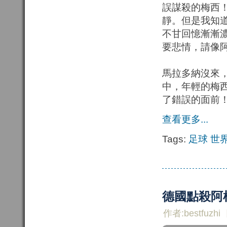
誤謀殺的梅西
靜。但是我知
不甘回憶漸漸
要悲情，請像
馬拉多納沒來
中，年輕的梅
了錯誤的面前
查看更多...
Tags:
足球
世
德國點殺阿
作者:bestfuzhi