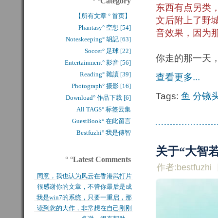
° °Category
东西有点另类
【所有文章 ° 首页】
文后附上了野城
Phantasy° 空想 [54]
音效果，因为
Noteskeeping° 胡記 [63]
Soccer° 足球 [22]
你走的那一天
Entertainment° 影音 [56]
Reading° 雜讀 [39]
查看更多...
Photograph° 摄影 [16]
Tags:
鱼
分镜
Download° 作品下载 [6]
All TAGS° 标签云集
GuestBook° 在此留言
Bestfuzhi° 我是傅智
关于“大智
° °Latest Comments
作者:bestfuzhi
同意，我也认为风云在香港武打片
很感谢你的文章，不管你最后是成
历史上是绝无仅有的，...
我是win7的系统，只要一重启，那
功还是失败，能让后来...
读到您的大作，非常想在自己刚刚
块MFT盘就无法...