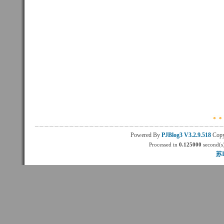
Powered By
PJBlog3
V3.2.9.518
Copy
Processed in
0.125000
second(s)
苏I