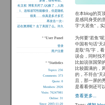
多谢，很有帮助。
买的固态硬盘上试试，...
杜文权 博客关闭了,QQ换了，人跑
1、连续读写性能极佳，但是随机
了 新的QQ...
在本blog的页
很美……你真是多才多艺
写入性能极差（这对于...
是感同身受的意
再攻击一次~
字“大若鱼”，
还在澳洲呢？ 去了美国了么。许久
么看到你的字了。...
为何要“若鱼”
° °User Panel
中国有句话“天
登录
是取“鸟”字，
用户注册
误会，同时找
比如说张国荣
° °Statistics
比较圆满的，
Topics:
256
的，不符合“天
Comments: 
373
且，那一屏的
Quote: 
0
是看看倒还可
Members: 
2926
Visits: 76247981
查看更多...
Online: 31
Since: 2005-11-20
Tags:
傅智
blo