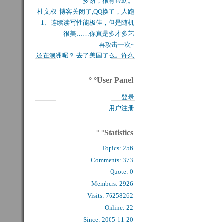
多谢，很有帮助。
买的固态硬盘上试试，...
杜文权 博客关闭了,QQ换了，人跑
1、连续读写性能极佳，但是随机
了 新的QQ...
很美……你真是多才多艺
写入性能极差（这对于...
再攻击一次~
还在澳洲呢？ 去了美国了么。许久
么看到你的字了。...
° °User Panel
登录
用户注册
° °Statistics
Topics:
256
Comments: 
373
Quote: 
0
Members: 
2926
Visits: 76258262
Online: 22
Since: 2005-11-20