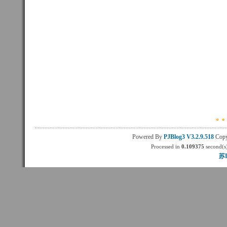
Powered By
PJBlog3
V3.2.9.518
Copy
Processed in
0.109375
second(s)
苏I