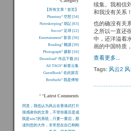
° °Category
续集。我相信刘
【所有文章 ° 首页】
和我没有关系
Phantasy° 空想 [54]
也的确没有关
Noteskeeping° 胡記 [63]
之所以一直还
Soccer° 足球 [22]
Entertainment° 影音 [56]
中，还洋溢着
Reading° 雜讀 [39]
画的中国特质
Photograph° 摄影 [16]
查看更多...
Download° 作品下载 [6]
All TAGS° 标签云集
Tags:
风云2
风
GuestBook° 在此留言
Bestfuzhi° 我是傅智
° °Latest Comments
同意，我也认为风云在香港武打片
很感谢你的文章，不管你最后是成
历史上是绝无仅有的，...
我是win7的系统，只要一重启，那
功还是失败，能让后来...
读到您的大作，非常想在自己刚刚
块MFT盘就无法...