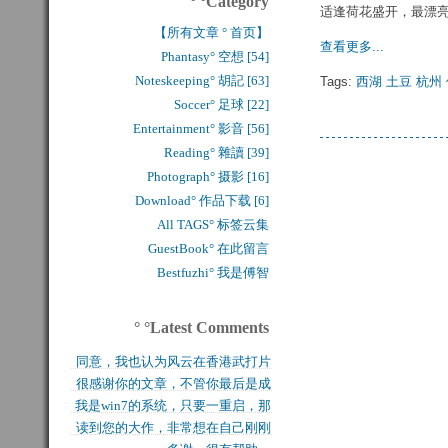
° °Category
适逢荷花盛开，最漂
【所有文章 ° 首页】
查看更多...
Phantasy° 空想 [54]
Noteskeeping° 胡記 [63]
Tags:
西湖
土豆
杭州
Soccer° 足球 [22]
Entertainment° 影音 [56]
Reading° 雜讀 [39]
Photograph° 摄影 [16]
Download° 作品下载 [6]
All TAGS° 标签云集
GuestBook° 在此留言
Bestfuzhi° 我是傅智
° °Latest Comments
同意，我也认为风云在香港武打片
很感谢你的文章，不管你最后是成
历史上是绝无仅有的，...
我是win7的系统，只要一重启，那
功还是失败，能让后来...
读到您的大作，非常想在自己刚刚
块MFT盘就无法...