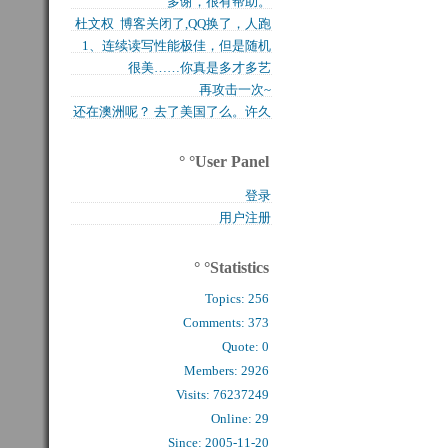
多谢，很有帮助。
买的固态硬盘上试试，...
杜文权 博客关闭了,QQ换了，人跑
1、连续读写性能极佳，但是随机
了 新的QQ...
很美……你真是多才多艺
写入性能极差（这对于...
再攻击一次~
还在澳洲呢？ 去了美国了么。许久
么看到你的字了。...
° °User Panel
登录
用户注册
° °Statistics
Topics:
256
Comments: 
373
Quote: 
0
Members: 
2926
Visits: 76237249
Online: 29
Since: 2005-11-20