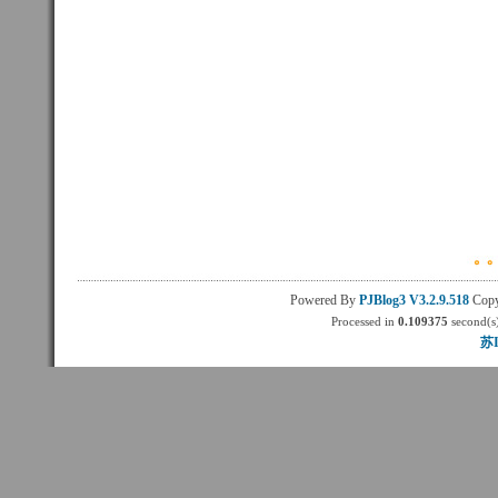
Powered By
PJBlog3
V3.2.9.518
Copy
Processed in
0.109375
second(s)
苏I