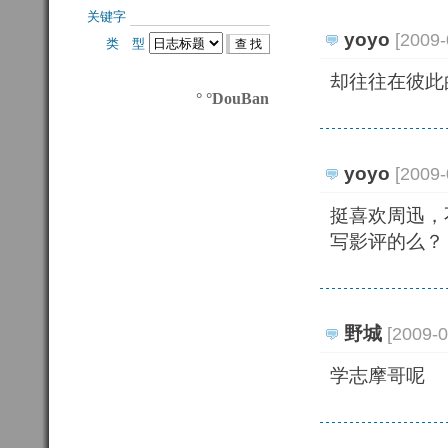
关键字 
yoyo
[2009-
类 型 
却往往在彼此
° °DouBan
yoyo
[2009-
挺喜欢周迅，
写影评的么？
野城
[2009-
学志摩哥呢 