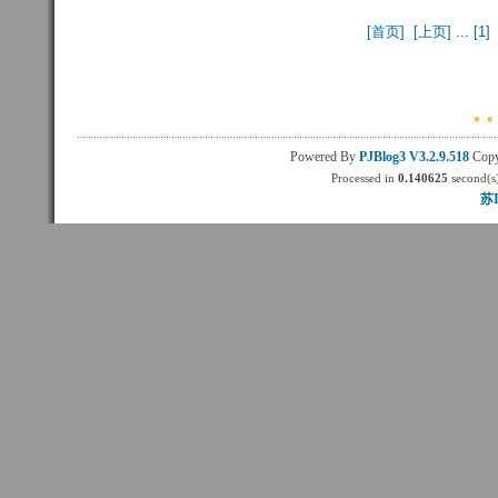
[首页] 
[上页] 
...
[1] 
Powered By
PJBlog3
V3.2.9.518
Copy
Processed in
0.140625
second(s)
苏I