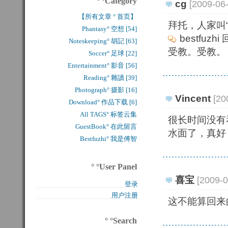
° °Category
cg
[2009-06
【所有文章 ° 首页】
拜托，人家叫“
Phantasy° 空想 [54]
bestfuzhi
Noteskeeping° 胡記 [63]
受教。受教。
Soccer° 足球 [22]
Entertainment° 影音 [56]
Reading° 雜讀 [39]
Photograph° 摄影 [16]
Vincent
[20
Download° 作品下载 [6]
All TAGS° 标签云集
很长时间没有
GuestBook° 在此留言
水面了，真好
Bestfuzhi° 我是傅智
° °User Panel
喜宝
[2009-
登录
用户注册
这不能算回来
° °Search