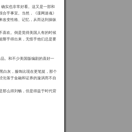
，确实也非常好看。这又是一部和
很合乎事宜。当然，《谍网迷魂》
来改变性格、记忆，从而达到操纵
不喜欢。倒是觉得美国人有的时候
能掰乎得出来，无怪乎他们总是要
作品。和不少美国版编剧的喜好一
些黑白灰，服饰比现在更笔挺，那个
经沦落于金融和证券的漩涡而不自
是那么得刘畅，但是得益于时代背