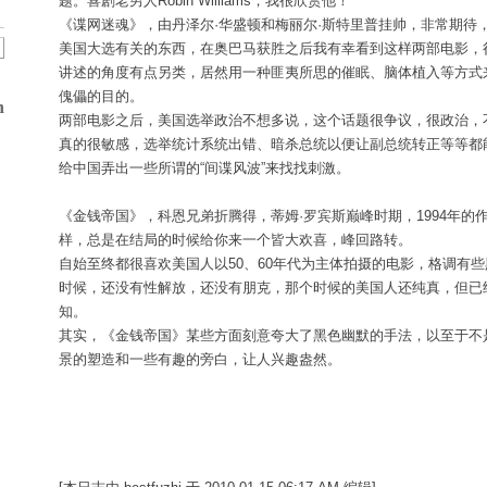
题。喜剧老男人Robin Williams，我很欣赏他！
《谍网迷魂》，由丹泽尔·华盛顿和梅丽尔·斯特里普挂帅，非常期待
美国大选有关的东西，在奥巴马获胜之后我有幸看到这样两部电影，
讲述的角度有点另类，居然用一种匪夷所思的催眠、脑体植入等方式
傀儡的目的。
n
两部电影之后，美国选举政治不想多说，这个话题很争议，很政治，
真的很敏感，选举统计系统出错、暗杀总统以便让副总统转正等等都
给中国弄出一些所谓的“间谍风波”来找找刺激。
《金钱帝国》，科恩兄弟折腾得，蒂姆·罗宾斯巅峰时期，1994年的
样，总是在结局的时候给你来一个皆大欢喜，峰回路转。
自始至终都很喜欢美国人以50、60年代为主体拍摄的电影，格调有
时候，还没有性解放，还没有朋克，那个时候的美国人还纯真，但已
知。
其实，《金钱帝国》某些方面刻意夸大了黑色幽默的手法，以至于不
景的塑造和一些有趣的旁白，让人兴趣盎然。