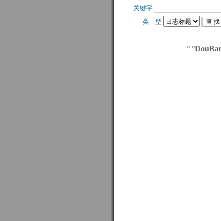
关键字 
类 型 
° °DouBa