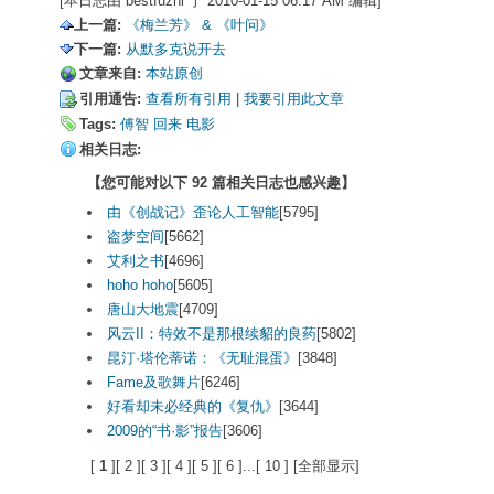
[本日志由 bestfuzhi 于 2010-01-15 06:17 AM 编辑]
上一篇:
《梅兰芳》 & 《叶问》
下一篇:
从默多克说开去
文章来自:
本站原创
引用通告:
查看所有引用
| 
我要引用此文章
Tags:
傅智
回来
电影
相关日志:
【您可能对以下 92 篇相关日志也感兴趣】
由《创战记》歪论人工智能
[5795]
盗梦空间
[5662]
艾利之书
[4696]
hoho hoho
[5605]
唐山大地震
[4709]
风云II：特效不是那根续貂的良药
[5802]
昆汀·塔伦蒂诺：《无耻混蛋》
[3848]
Fame及歌舞片
[6246]
好看却未必经典的《复仇》
[3644]
2009的“书·影”报告
[3606]
[
1 
][
2 
][
3 
][
4 
][
5 
][
6 
]...[
10 
] [
全部显示
]