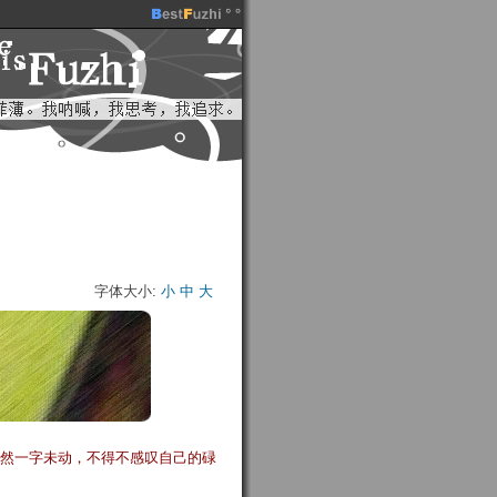
字体大小:
小
中
大
，居然一字未动，不得不感叹自己的碌