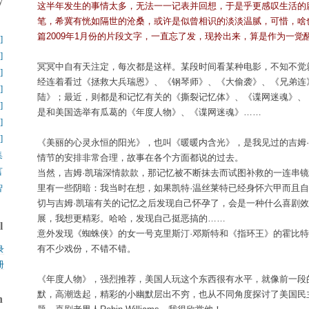
y
这半年发生的事情太多，无法一一记表并回想，于是乎更感叹生活的
笔，希冀有恍如隔世的沧桑，或许是似曾相识的淡淡温腻，可惜，啥
】
篇2009年1月份的片段文字，一直忘了发，现拎出来，算是作为一觉
]
]
冥冥中自有天注定，每次都是这样。某段时间看某种电影，不知不觉
]
经连着看过《拯救大兵瑞恩》、《钢琴师》、《大偷袭》、《兄弟连
]
陆》；最近，则都是和记忆有关的《撕裂记忆体》、《谍网迷魂》、
]
是和美国选举有瓜葛的《年度人物》、《谍网迷魂》……
]
]
《美丽的心灵永恒的阳光》，也叫《暖暖内含光》，是我见过的吉姆
集
情节的安排非常合理，故事在各个方面都说的过去。
言
当然，吉姆·凯瑞深情款款，那记忆被不断抹去而试图补救的一连串
智
里有一些阴暗：我当时在想，如果凯特·温丝莱特已经身怀六甲而且
切与吉姆·凯瑞有关的记忆之后发现自己怀孕了，会是一种什么喜剧
展，我想更精彩。哈哈，发现自己挺恶搞的……
l
意外发现《蜘蛛侠》的女一号克里斯汀·邓斯特和《指环王》的霍比
有不少戏份，不错不错。
录
册
《年度人物》，强烈推荐，美国人玩这个东西很有水平，就像前一段
默，高潮迭起，精彩的小幽默层出不穷，也从不同角度探讨了美国民
h