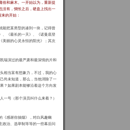
庸俗和麻木。一开始以为，重新提
也没有，惆怅之后，硬盘上找出一
醒来的开始：
就能把某类型的凑到一块，记得曾
》、《最长的一天》、《诺曼底登
《美丽的心灵永恒的阳光》；其次
·凯瑞演过的最严肃和最深情的片和
镜头相当富有想象力，不过，我的心
自己尚未知道，那么，当他消除了一
效果？如果剧本能够沿着这个方向发
特人一号（那个演员叫什么来着？）
的《感谢你抽烟》，对白风趣幽
主政治、选举制等等的一些幕后问