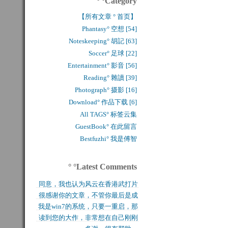
° °Category
【所有文章 ° 首页】
Phantasy° 空想 [54]
Noteskeeping° 胡記 [63]
Soccer° 足球 [22]
Entertainment° 影音 [56]
Reading° 雜讀 [39]
Photograph° 摄影 [16]
Download° 作品下载 [6]
All TAGS° 标签云集
GuestBook° 在此留言
Bestfuzhi° 我是傅智
° °Latest Comments
同意，我也认为风云在香港武打片
很感谢你的文章，不管你最后是成
历史上是绝无仅有的，...
我是win7的系统，只要一重启，那
功还是失败，能让后来...
读到您的大作，非常想在自己刚刚
块MFT盘就无法...