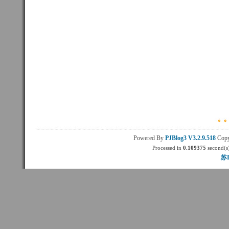
Powered By
PJBlog3
V3.2.9.518
Copy
Processed in
0.109375
second(s)
苏I