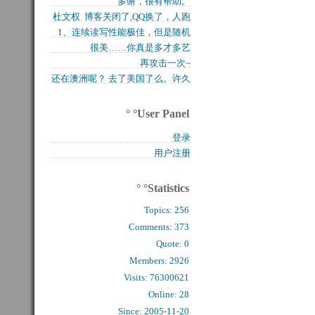
多谢，很有帮助。
买的固态硬盘上试试，...
杜文权 博客关闭了,QQ换了，人跑
1、连续读写性能极佳，但是随机
了 新的QQ...
很美……你真是多才多艺
写入性能极差（这对于...
再攻击一次~
还在澳洲呢？ 去了美国了么。许久
么看到你的字了。...
° °User Panel
登录
用户注册
° °Statistics
Topics:
256
Comments: 
373
Quote: 
0
Members: 
2926
Visits: 76300621
Online: 28
Since: 2005-11-20